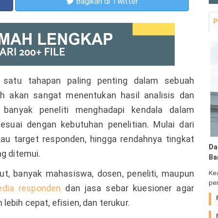
Bagikan
di Twitter
P
satu tahapan paling penting dalam sebuah
leh akan sangat menentukan hasil analisis dan
 banyak peneliti menghadapi kendala dalam
suai dengan kebutuhan penelitian. Mulai dari
au target responden, hingga rendahnya tingkat
Da
ng ditemui.
Ba
t, banyak mahasiswa, dosen, peneliti, maupun
Ke
pem
edia responden
dan jasa sebar kuesioner agar
ebih cepat, efisien, dan terukur.