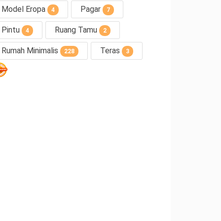
Model Eropa
Pagar
4
7
Pintu
Ruang Tamu
4
2
Rumah Minimalis
Teras
228
3