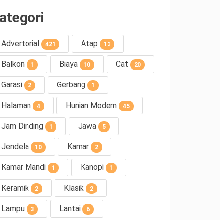
ategori
Advertorial
Atap
421
13
Balkon
Biaya
Cat
1
10
20
Garasi
Gerbang
2
1
Halaman
Hunian Modern
4
45
Jam Dinding
Jawa
1
5
Jendela
Kamar
10
2
Kamar Mandi
Kanopi
1
1
Keramik
Klasik
2
2
Lampu
Lantai
3
6