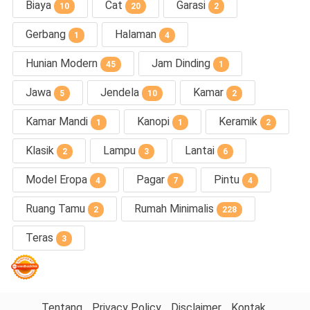
Biaya
Cat
Garasi
10
20
2
Gerbang
Halaman
1
4
Hunian Modern
Jam Dinding
45
1
Jawa
Jendela
Kamar
5
10
2
Kamar Mandi
Kanopi
Keramik
1
1
2
Klasik
Lampu
Lantai
2
3
6
Model Eropa
Pagar
Pintu
4
7
4
Ruang Tamu
Rumah Minimalis
2
228
Teras
3
Tentang
Privacy Policy
Disclaimer
Kontak