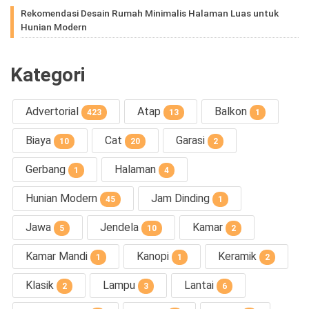
Rekomendasi Desain Rumah Minimalis Halaman Luas untuk
Hunian Modern
Kategori
Advertorial
Atap
Balkon
423
13
1
Biaya
Cat
Garasi
10
20
2
Gerbang
Halaman
1
4
Hunian Modern
Jam Dinding
45
1
Jawa
Jendela
Kamar
5
10
2
Kamar Mandi
Kanopi
Keramik
1
1
2
Klasik
Lampu
Lantai
2
3
6