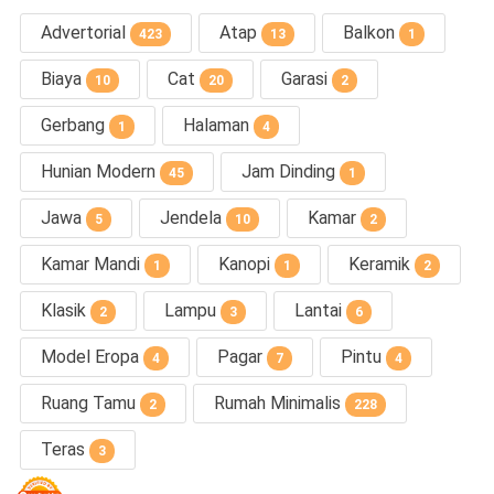
Advertorial
Atap
Balkon
423
13
1
Biaya
Cat
Garasi
10
20
2
Gerbang
Halaman
1
4
Hunian Modern
Jam Dinding
45
1
Jawa
Jendela
Kamar
5
10
2
Kamar Mandi
Kanopi
Keramik
1
1
2
Klasik
Lampu
Lantai
2
3
6
Model Eropa
Pagar
Pintu
4
7
4
Ruang Tamu
Rumah Minimalis
2
228
Teras
3