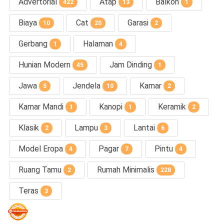
Advertorial
Atap
Balkon
422
13
1
Biaya
Cat
Garasi
10
20
2
Gerbang
Halaman
1
4
Hunian Modern
Jam Dinding
45
1
Jawa
Jendela
Kamar
5
10
2
Kamar Mandi
Kanopi
Keramik
1
1
2
Klasik
Lampu
Lantai
2
3
6
Model Eropa
Pagar
Pintu
4
7
4
Ruang Tamu
Rumah Minimalis
2
228
Teras
3