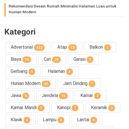
Rekomendasi Desain Rumah Minimalis Halaman Luas untuk
Hunian Modern
Kategori
Advertorial
Atap
Balkon
422
13
1
Biaya
Cat
Garasi
10
20
2
Gerbang
Halaman
1
4
Hunian Modern
Jam Dinding
45
1
Jawa
Jendela
Kamar
5
10
2
Kamar Mandi
Kanopi
Keramik
1
1
2
Klasik
Lampu
Lantai
2
3
6