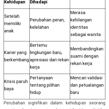
Kehidupan
Dihadapi
Merasa
Setelah
Perubahan peran,
kehilangan
memiliki
kelelahan
identitas
anak
sebagai wanita
Bertemu
Membandingkan
Karier yang
lingkungan baru,
suami dengan
berkembang
apresiasi dari rekan
rekan kerja
kerja
Pertanyaan
Mencari validasi
Krisis paruh
tentang pilihan
dan petualangan
baya
hidup
baru
Perubahan signifikan dalam kehidupan seorang