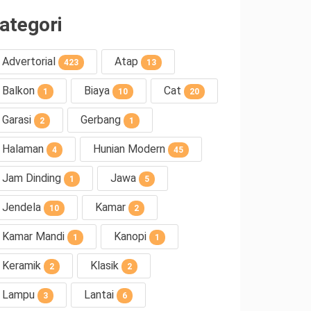
ategori
Advertorial
Atap
423
13
Balkon
Biaya
Cat
1
10
20
Garasi
Gerbang
2
1
Halaman
Hunian Modern
4
45
Jam Dinding
Jawa
1
5
Jendela
Kamar
10
2
Kamar Mandi
Kanopi
1
1
Keramik
Klasik
2
2
Lampu
Lantai
3
6