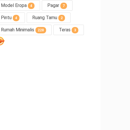
Model Eropa
Pagar
4
7
Pintu
Ruang Tamu
4
2
Rumah Minimalis
Teras
228
3