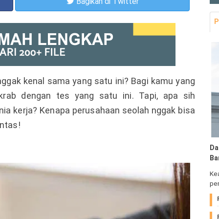
Bagikan
di Twitter
P
nggak kenal sama yang satu ini? Bagi kamu yang
krab dengan tes yang satu ini. Tapi, apa sih
ia kerja? Kenapa perusahaan seolah nggak bisa
untas!
Da
Ba
Ke
pem