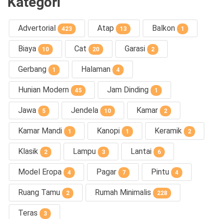
Kategori
Advertorial
Atap
Balkon
423
13
1
Biaya
Cat
Garasi
10
20
2
Gerbang
Halaman
1
4
Hunian Modern
Jam Dinding
45
1
Jawa
Jendela
Kamar
5
10
2
Kamar Mandi
Kanopi
Keramik
1
1
2
Klasik
Lampu
Lantai
2
3
6
Model Eropa
Pagar
Pintu
4
7
4
Ruang Tamu
Rumah Minimalis
2
228
Teras
3