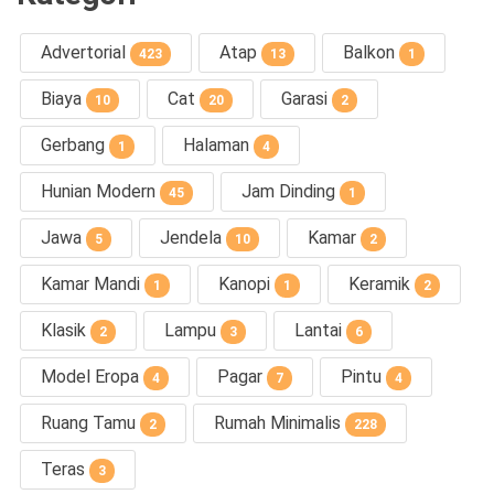
Advertorial
Atap
Balkon
423
13
1
Biaya
Cat
Garasi
10
20
2
Gerbang
Halaman
1
4
Hunian Modern
Jam Dinding
45
1
Jawa
Jendela
Kamar
5
10
2
Kamar Mandi
Kanopi
Keramik
1
1
2
Klasik
Lampu
Lantai
2
3
6
Model Eropa
Pagar
Pintu
4
7
4
Ruang Tamu
Rumah Minimalis
2
228
Teras
3