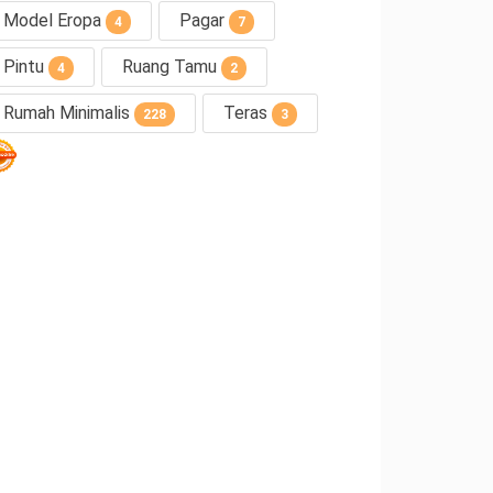
Model Eropa
Pagar
4
7
Pintu
Ruang Tamu
4
2
Rumah Minimalis
Teras
228
3