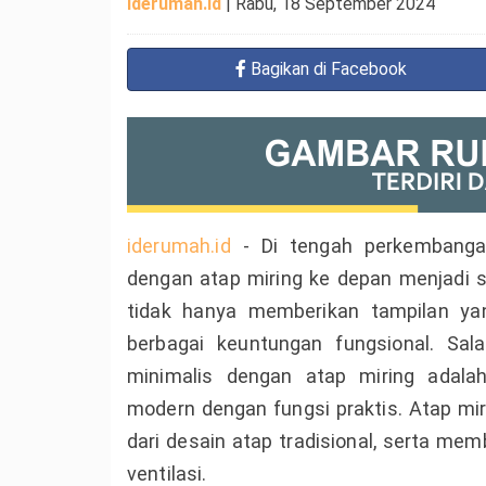
Iderumah.id
|
Rabu, 18 September 2024
Bagikan
di Facebook
iderumah.id
- Di tengah perkembangan
dengan atap miring ke depan menjadi sa
tidak hanya memberikan tampilan ya
berbagai keuntungan fungsional. Sa
minimalis dengan atap miring adal
modern dengan fungsi praktis. Atap m
dari desain atap tradisional, serta m
ventilasi.