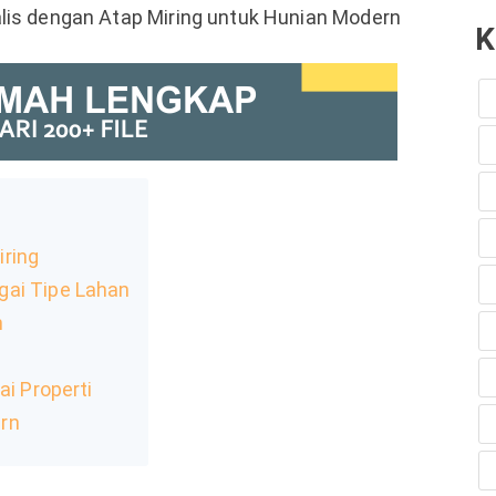
s dengan Atap Miring untuk Hunian Modern
K
ring
gai Tipe Lahan
n
ai Properti
rn