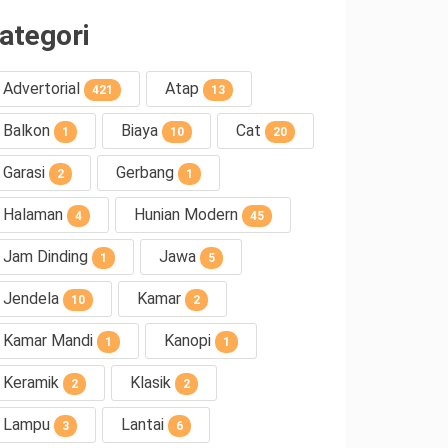
ategori
Advertorial
Atap
421
13
Balkon
Biaya
Cat
1
10
20
Garasi
Gerbang
2
1
Halaman
Hunian Modern
4
45
Jam Dinding
Jawa
1
5
Jendela
Kamar
10
2
Kamar Mandi
Kanopi
1
1
Keramik
Klasik
2
2
Lampu
Lantai
3
6