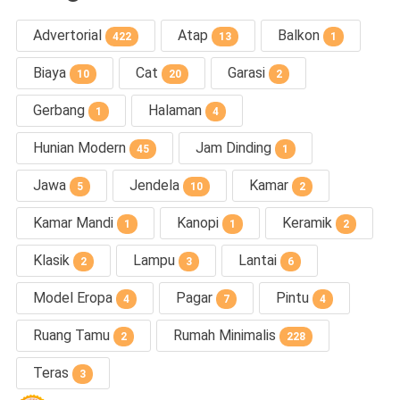
Advertorial
Atap
Balkon
422
13
1
Biaya
Cat
Garasi
10
20
2
Gerbang
Halaman
1
4
Hunian Modern
Jam Dinding
45
1
Jawa
Jendela
Kamar
5
10
2
Kamar Mandi
Kanopi
Keramik
1
1
2
Klasik
Lampu
Lantai
2
3
6
Model Eropa
Pagar
Pintu
4
7
4
Ruang Tamu
Rumah Minimalis
2
228
Teras
3