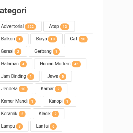
ategori
Advertorial
Atap
422
13
Balkon
Biaya
Cat
1
10
20
Garasi
Gerbang
2
1
Halaman
Hunian Modern
4
45
Jam Dinding
Jawa
1
5
Jendela
Kamar
10
2
Kamar Mandi
Kanopi
1
1
Keramik
Klasik
2
2
Lampu
Lantai
3
6