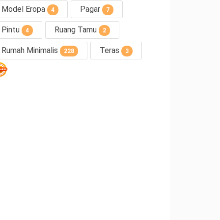
Model Eropa
Pagar
4
7
Pintu
Ruang Tamu
4
2
Rumah Minimalis
Teras
228
3