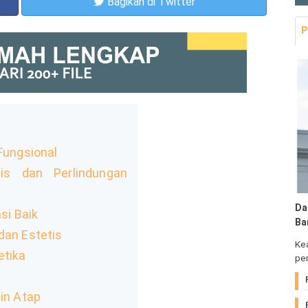
Bagikan
di Twitter
P
 Fungsional
is dan Perlindungan
Da
si Baik
Ba
dan Estetis
Ke
etika
pem
ain Atap