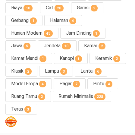
Biaya
Cat
Garasi
10
20
2
Gerbang
Halaman
1
4
Hunian Modern
Jam Dinding
45
1
Jawa
Jendela
Kamar
5
10
2
Kamar Mandi
Kanopi
Keramik
1
1
2
Klasik
Lampu
Lantai
2
3
6
Model Eropa
Pagar
Pintu
4
7
4
Ruang Tamu
Rumah Minimalis
2
228
Teras
3